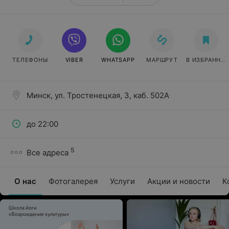
ТЕЛЕФОНЫ
VIBER
WHATSAPP
МАРШРУТ
В ИЗБРАННО
Минск, ул. Тростенецкая, 3, каб. 502А
до 22:00
5
Все адреса
О нас
Фотогалерея
Услуги
Акции и новости
К