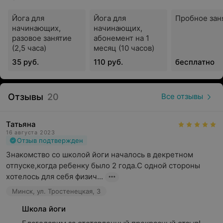
Ученикам доступны индивидуальные и групповые
Йога для
Йога для
Пробное зан
занятия йогой. Кроме того, для комфорта предусмотрен
начинающих,
начинающих,
онлайн-формат на платформе ZOOM, поэтому предаться
разовое занятие
абонемент на 1
духовной практике можно из любой точки мира.
(2,5 часа)
месяц (10 часов)
Первое пробное занятие проводится бесплатно.
35 руб.
110 руб.
бесплатно
Школа йоги «Возрождение культуры»: единство с
самим собой.
Отзывы
20
Все отзывы
Татьяна
16 августа 2023
Отзыв подтвержден
Знакомство со школой йоги началось в декретном 
отпуске,когда ребенку было 2 года.С одной стороны 
хотелось для себя физич...
Минск, ул. Тростенецкая, 3
Школа йоги